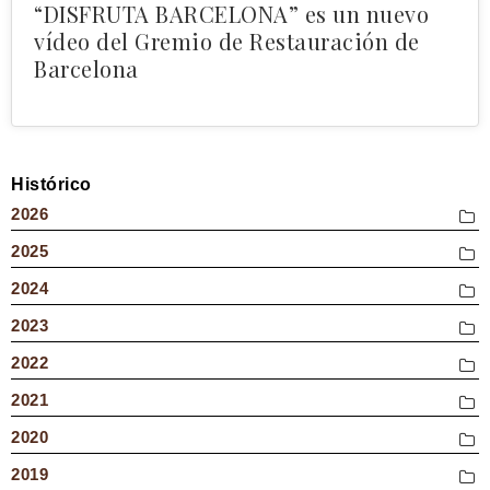
“DISFRUTA BARCELONA” es un nuevo
vídeo del Gremio de Restauración de
Barcelona
Histórico
2026
Agosto
2025
Julio
Diciembre
2024
Junio
Noviembre
Noviembre
2023
Mayo
Octubre
Octubre
Diciembre
Abril
2022
Septiembre
Septiembre
Noviembre
Marzo
Diciembre
Agosto
2021
Agosto
Octubre
Febrero
Noviembre
Julio
Diciembre
Junio
2020
Septiembre
Enero
Octubre
Junio
Noviembre
Mayo
Diciembre
Agosto
2019
Septiembre
Mayo
Octubre
Abril