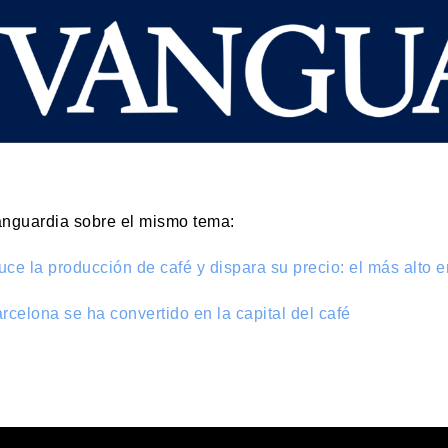
Vanguardia sobre el mismo tema:
uce la producción de café y dispara su precio: el más alto 
celona se ha convertido en la capital del café