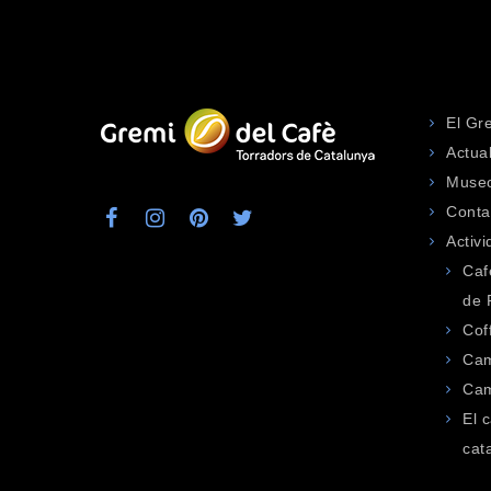
El Gr
Actua
Museo
Conta
Activ
Caf
de 
Cof
Cam
Cam
El 
cat