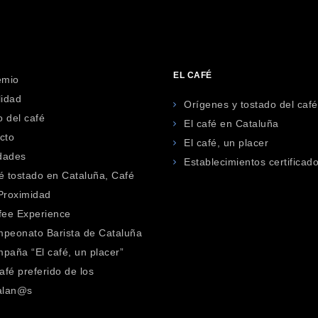
EL CAFÉ
emio
lidad
Orígenes y tostado del café
 del café
El café en Cataluña
cto
El café, un placer
idades
Establecimientos certificad
é tostado en Cataluña, Café
Proximidad
fee Experience
peonato Barista de Cataluña
paña “El café, un placer”
café preferido de los
alan@s