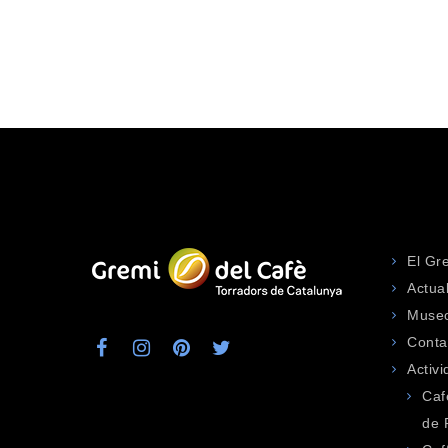
El Gr
Actua
Museo
Conta
Activ
Caf
de 