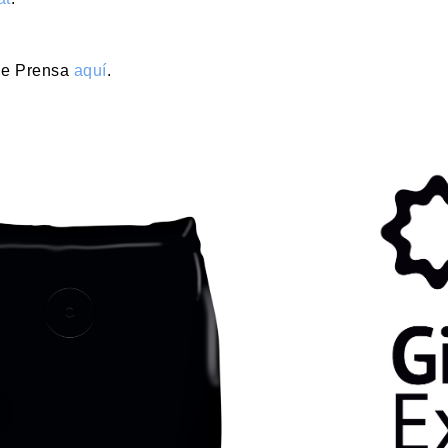
de Prensa
aquí
.