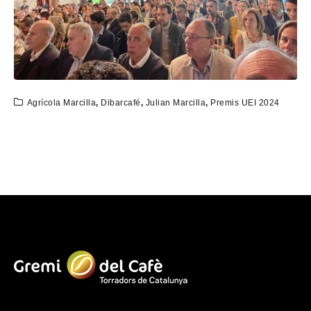
Agrícola Marcilla
,
Dibarcafé
,
Julian Marcilla
,
Premis UEI 2024