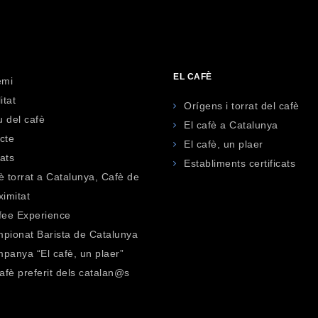
EL CAFÈ
emi
itat
Orígens i torrat del cafè
 del cafè
El cafè a Catalunya
cte
El cafè, un plaer
tats
Establiments certificats
è torrat a Catalunya, Cafè de
ximitat
fee Experience
pionat Barista de Catalunya
panya “El cafè, un plaer”
cafè preferit dels catalan@s