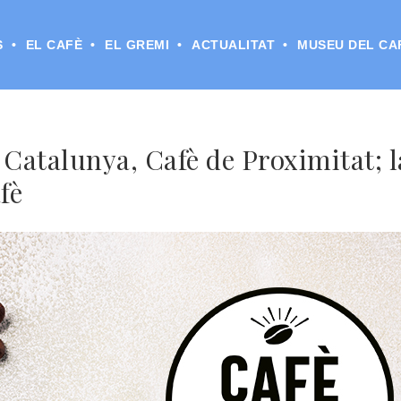
S
EL CAFÈ
EL GREMI
ACTUALITAT
MUSEU DEL CA
a Catalunya, Cafè de Proximitat;
fè