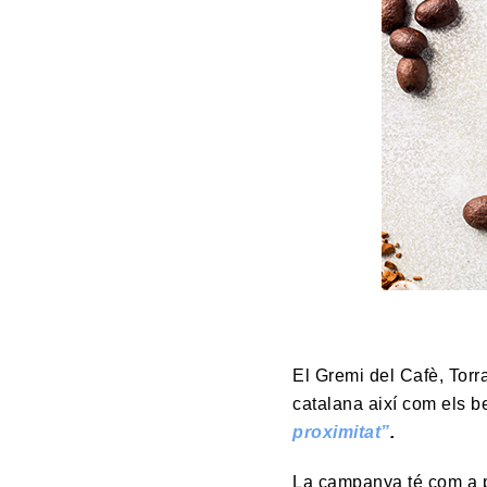
El Gremi del Cafè, Torr
catalana així com els b
proximitat”
.
La campanya té com a pr