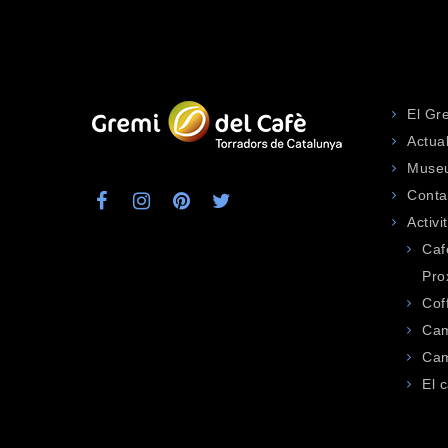
El Gr
Actual
Museu
Conta
Activi
Caf
Pro
Cof
Cam
Cam
El 