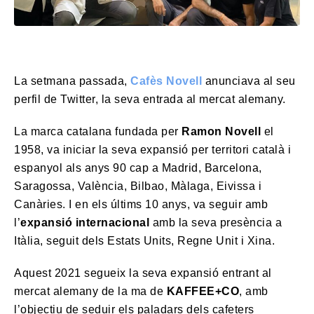
La setmana passada,
Cafès Novell
anunciava al seu
perfil de Twitter, la seva entrada al mercat alemany.
La marca catalana fundada per
Ramon Novell
el
1958, va iniciar la seva expansió per territori català i
espanyol als anys 90 cap a Madrid, Barcelona,
Saragossa, València, Bilbao, Màlaga, Eivissa i
Canàries. I en els últims 10 anys, va seguir amb
l’
expansió internacional
amb la seva presència a
Itàlia, seguit dels Estats Units, Regne Unit i Xina.
Aquest 2021 segueix la seva expansió entrant al
mercat alemany de la ma de
KAFFEE+CO
, amb
l’objectiu de seduir els paladars dels cafeters